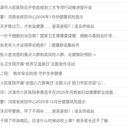
源市人民医院召开免疫规划三大专项行动推进提升会
要！河南省疾控中心2026年1月份健康风险提示
天步数过万，才有益健康……是真是假？| 谣言终结站
一针干细胞包治百病？国家卫生健康委提醒：细胞与基因治疗须...
有老年人才会得带状疱疹？ | 健康辟谣集结号
些人是流感的重点人群和高风险人群，近期做好预防→
头卫生院开展“世界艾滋病日”主题宣传活动
二院： 筑牢安全防线 守护生命健康
人民医院开展“全国心力衰竭日”主题义诊 助力市民共驭“心”...
讯！济源市人民医院参赛选手在2025年河南省妇幼健康职业技能...
要！河南省疾控中心2025年12月份健康风险提示
牙迟早要换，坏了不用补……是真是假？| 谣言终结站
子得了传染病后，应该什么时候返校上课？很多家长还不了解