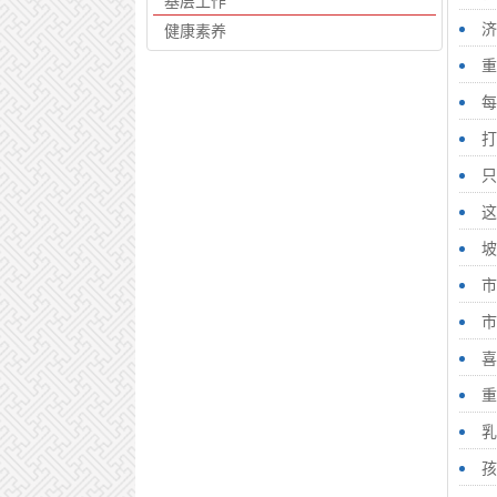
基层工作
济
健康素养
重
每
打
只
这
坡
市
市
喜
重
乳
孩