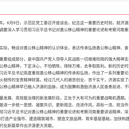
0周年。6月9日，示范区党工委召开座谈会，纪念这一重要历史时刻，就济
调要深入学习贯彻习近平总书记对愚公移山精神的重要论述和考察河南重要
实际，畅谈对愚公移山精神的认识体会，表达传承弘扬愚公移山精神、奋
重要组成部分，是中国共产党人领导人民战胜一切艰难险阻的强大精神支
公移山精神，下定决心，不怕牺牲，排除万难，去争取胜利。新的历史时
习近平总书记高度重视愚公移山精神的传承和弘扬，作出了一系列重要论
火相传的宝贵精神财富。经过几代人的艰苦创业、苦干实干，济源实现了
公移山精神早已融入济源的血脉，成为鼓舞和激励济源人民奋勇前进、不
量发展、高效能治理的新发展阶段，正处于大有可为的重要战略机遇期。
是进一步统一思想、凝聚共识，更新观念、改进作风，高标一流、担当作
彻习近平总书记对愚公移山精神的重要论述和考察河南重要讲话精神，深
打造产业强市、建造精致城市、塑造文旅品牌、筑牢基层基础，加快构建“
代化新篇章作出济源更大贡献。