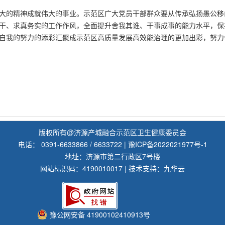
大的精神成就伟大的事业。示范区广大党员干部群众要从传承弘扬愚公移
干、求真务实的工作作风，全面提升舍我其谁、干事成事的能力水平，保
自我的努力的添彩汇聚成示范区高质量发展高效能治理的更加出彩，努力
版权所有@济源产城融合示范区卫生健康委员会
电话： 0391-6633866 / 6633722 |
豫ICP备2022021977号-1
地址：济源市第二行政区7号楼
网站标识码：4190010017 | 技术支持：九华云
豫公网安备 41900102410913号