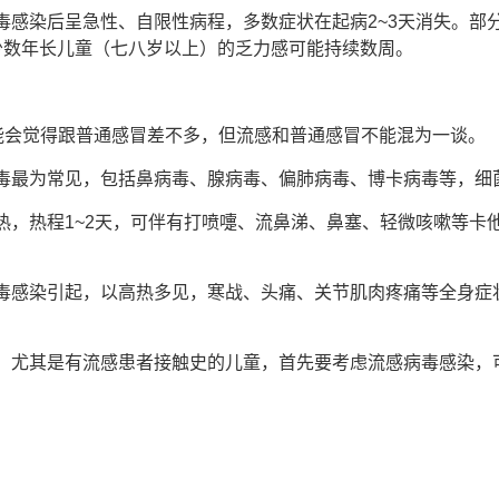
毒感染后呈急性、自限性病程，多数症状在起病2~3天消失。部
少数年长儿童（七八岁以上）的乏力感可能持续数周。
可能会觉得跟普通感冒差不多，但流感和普通感冒不能混为一谈。
毒最为常见，包括鼻病毒、腺病毒、偏肺病毒、博卡病毒等，细
热，热程1~2天，可伴有打喷嚏、流鼻涕、鼻塞、轻微咳嗽等卡
毒感染引起，以高热多见，寒战、头痛、关节肌肉疼痛等全身症
，尤其是有流感患者接触史的儿童，首先要考虑流感病毒感染，